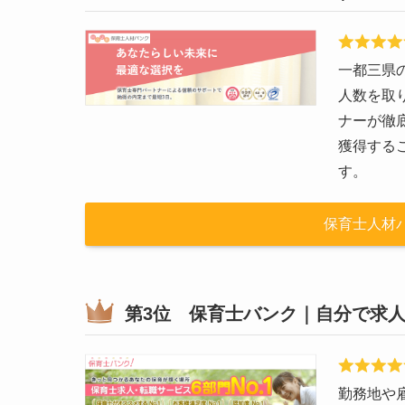
一都三県の
人数を取
ナーが徹
獲得する
す。
保育士人材
第3位 保育士バンク｜自分で求
勤務地や