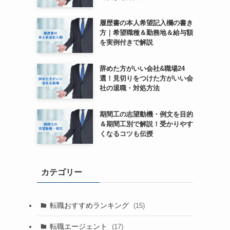
履歴書の本人希望記入欄の書き
方｜希望職種＆勤務地＆給与額
を実例付きで解説
辞めた方がいい会社&職場24
選！見切りをつけた方がいい会
社の退職・対処方法
期間工の志望動機・例文を目的
＆期間工別で解説！受かりやす
くなるコツも伝授
カテゴリー
転職おすすめランキング
(15)
転職エージェント
(17)