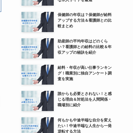
保健師の年収は？保健師が給料
アップする方法＆看護師との比
較まとめ
助産師の平均年収はどのくら
い？看護師との給料の比較＆年
収アップの秘訣を紹介
給料・年収が高い仕事ランキン
グ！職業別に独自アンケート調
査を実施
誰からも必要とされない！と感
じる理由＆対処法を人間関係・
職場別に紹介
何もかも中途半端な自分を変え
たい！中途半端な人生から一発
逆転する方法