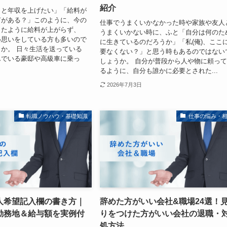
紹介
っと年収を上げたい」「給料が
何がある？」このように、今の
仕事でうまくいかなかった時や家族や友人
ったように給料が上がらず、
うまくいかない時に、ふと「自分は何のた
い思いをしている方も多いので
に生きているのだろうか」「私(俺)、ここ
か。 日々生活を送っている
要なくない？」と思う時もあるのではない
んでいる豪邸や高級車に乗っ
しょうか。 自分が普段から人や物に頼っ
るように、自分も誰かに必要とされた...
2026年7月3日
転職ノウハウ・基礎知識
仕事の悩み・
人希望記入欄の書き方｜
辞めた方がいい会社&職場24選！
勤務地＆給与額を実例付
りをつけた方がいい会社の退職・
処方法