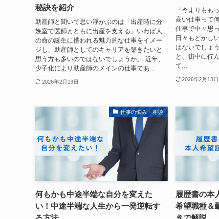
秘訣を紹介
「今よりもも
高い仕事って
助産師と聞いて思い浮かぶのは「出産時に分
仕事で中々思
娩室で医師とともに出産を支える」いわば人
日々もどかし
の命の誕生に携われる魅力的な仕事をイメー
はないでしょう
ジし、助産師としてのキャリアを築きたいと
と、街中に佇
思う方も多いのではないでしょうか。 近年、
て...
少子化により助産師のメインの仕事であ...
2026年2月13日
2026年2月13日
仕事の悩み・相談
何もかも中途半端な自分を変えた
履歴書の本
い！中途半端な人生から一発逆転す
希望職種＆
る方法
きで解説