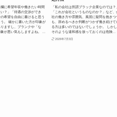
入欄に希望年収や働きたい時間
「私の会社は所謂ブラック企業なのでは？
良い？」「待遇の交渉ができ
「これが会社というものなのか？」など、
分の希望を自由に書けると思う
社の働き方や雰囲気、風習に疑問を抱きつ
う。 確かに書いた方が印象が
も、辞めるべきか判断がつかず働き続けて
ありますし、ブランクや「な
る方は多いのではないでしょうか。 しか
象が悪い気もしますよね。 ...
そのような違和感を放っておくのは危険...
2026年7月3日