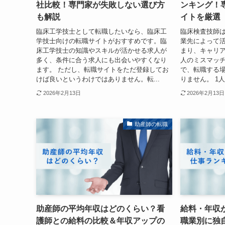
社比較！専門家が失敗しない選び方
ンキング！
も解説
イトを厳選
臨床工学技士として転職したいなら、臨床工
臨床検査技師
学技士向けの転職サイトがおすすめです。臨
業先によって
床工学技士の知識やスキルが活かせる求人が
まり、キャリ
多く、条件に合う求人にも出会いやすくなり
人のミスマッ
ます。 ただし、転職サイトをただ登録してお
で、転職する
けば良いというわけではありません。転...
りません。 1
2026年2月13日
2026年2月13日
助産師の転職
助産師の平均年収はどのくらい？看
給料・年収
護師との給料の比較＆年収アップの
職業別に独