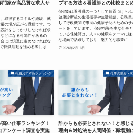
専門家が高品質な求人サ
プする方法＆看護師との比較まと
保健師は看護職の一つとして位置づけられ
健康診断後の生活指導や生活相談、公務員
は、取得するスキルや経験、就
して行政機関で市民の健康予防のためのサ
活躍の場が広がる職種です。つ
ートをしています。 保健指導を主な仕事
ア設計をしっかりしなければ求
ている保健師は、人々の健康をテーマに様
チなどになる可能性があるの
な場面で活躍しており、魅力的な職業に...
場合には慎重に進めなければな
人で転職活動を進める際には...
2026年2月13日
転職おすすめランキング
仕事の悩み・
が高い仕事ランキング！
誰からも必要とされない！と感じ
自アンケート調査を実施
理由＆対処法を人間関係・職場別