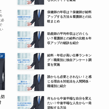
と
保健師の年収は？保健師が給料
め
アップする方法＆看護師との比
に必
較まとめ
で
てい
助産師の平均年収はどのくら
い？看護師との給料の比較＆年
収アップの秘訣を紹介
給料・年収が高い仕事ランキン
相談
グ！職業別に独自アンケート調
査を実施
誰からも必要とされない！と感
じる理由＆対処法を人間関係・
職場別に紹介
見切
何もかも中途半端な自分を変え
対
たい！中途半端な人生から一発
逆転する方法