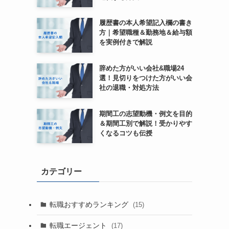
履歴書の本人希望記入欄の書き
方｜希望職種＆勤務地＆給与額
を実例付きで解説
辞めた方がいい会社&職場24
選！見切りをつけた方がいい会
社の退職・対処方法
期間工の志望動機・例文を目的
＆期間工別で解説！受かりやす
くなるコツも伝授
カテゴリー
転職おすすめランキング
(15)
転職エージェント
(17)