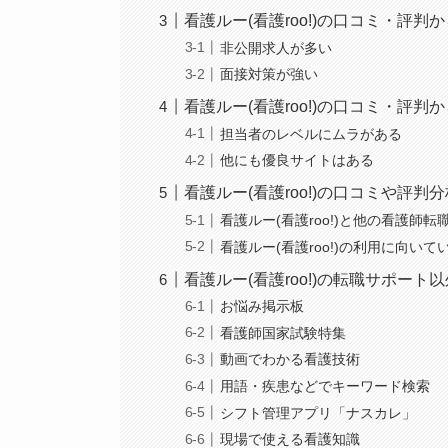
看護ルー(看護roo!)の口コミ・評
非公開求人が多い
面接対策が強い
看護ルー(看護roo!)の口コミ・評
担当者のレベルにムラがある
他にも優良サイトはある
看護ルー(看護roo!)の口コミや評
看護ルー(看護roo!)と他の看護師
看護ルー(看護roo!)の利用に向いて
看護ルー(看護roo!)の転職サポー
お悩み掲示板
看護師国家試験特集
動画でわかる看護技術
用語・疾患などでキーワード検索
シフト管理アプリ「ナスカレ」
現場で使える看護知識