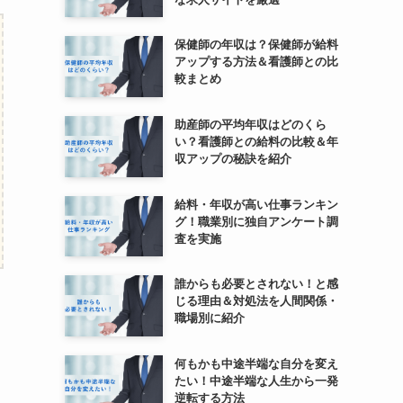
保健師の年収は？保健師が給料
アップする方法＆看護師との比
較まとめ
助産師の平均年収はどのくら
い？看護師との給料の比較＆年
収アップの秘訣を紹介
給料・年収が高い仕事ランキン
グ！職業別に独自アンケート調
査を実施
誰からも必要とされない！と感
じる理由＆対処法を人間関係・
職場別に紹介
何もかも中途半端な自分を変え
たい！中途半端な人生から一発
逆転する方法