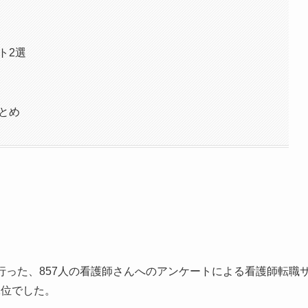
ト2選
まとめ
行った、
857人の看護師さんへのアンケートによる看護師転職
1位
でした。